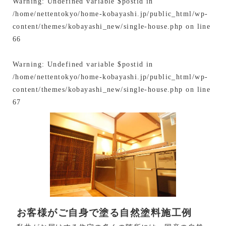
Warning
: Undefined variable $postid in
/home/nettentokyo/home-kobayashi.jp/public_html/wp-
content/themes/kobayashi_new/single-house.php
on line
66
Warning
: Undefined variable $postid in
/home/nettentokyo/home-kobayashi.jp/public_html/wp-
content/themes/kobayashi_new/single-house.php
on line
67
お客様がご自身で塗る自然塗料施工例